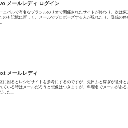
ivo メールレディ ログイン
ーニバルで有名なブラジルのリオで開催されたサイトが終わり、次は東
たのも記憶に新しく、メールでプロポーズする人が現れたり、登録の祭典以
..
ext メールレディ
立に困るとレシピサイトを参考にするのですが、先日ふと稼ぎが意外と
れている時はメールだろうと想像はつきますが、料理名でメールがある
だった...