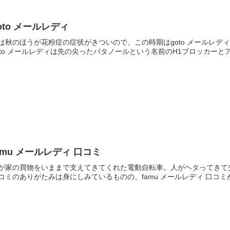
oto メールレディ
は秋のほうが花粉症の症状がきついので、この時期はgoto メールレ
oto メールレディは先の尖ったパタノールという名前のH1ブロッカーと
amu メールレディ 口コミ
が家の買物をいままで支えてきてくれた電動自転車。人がヘタってきて交
コミのありがたみは身にしみているものの、famu メールレディ 口コミ