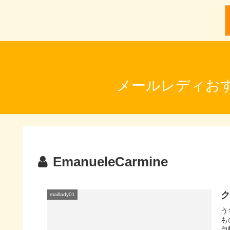
メールレディお
EmanueleCarmine
ク
maillady01
う
も
自