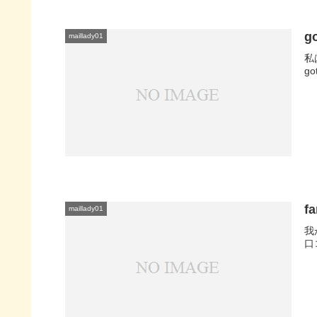
g
maillady01
私
g
f
maillady01
我
口