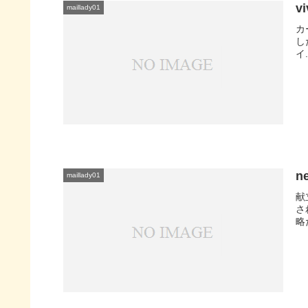
v
maillady01
カ
し
イ.
n
maillady01
献
さ
略