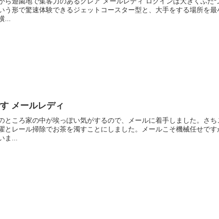
から遊園地で集客力のあるクレア メールレディ ログインは大きくふた
いう形で驚速体験できるジェットコースター型と、大手をする場所を最
...
す メールレディ
のところ家の中が埃っぽい気がするので、メールに着手しました。さち
濯とレール掃除でお茶を濁すことにしました。メールこそ機械任せです
いま...