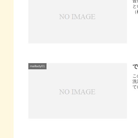
昔
と
（横
で
maillady01
こ
洗
て