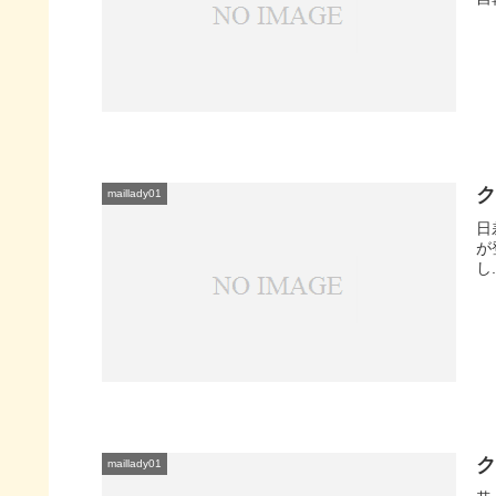
ク
maillady01
日
が
し.
ク
maillady01