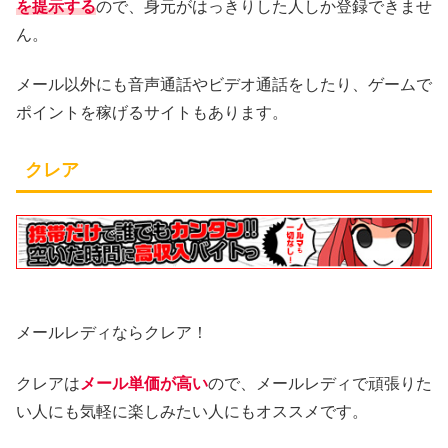
を提示する
ので、身元がはっきりした人しか登録できませ
ん。
メール以外にも音声通話やビデオ通話をしたり、ゲームで
ポイントを稼げるサイトもあります。
クレア
メールレディならクレア！
クレアは
メール単価が高い
ので、メールレディで頑張りた
い人にも気軽に楽しみたい人にもオススメです。