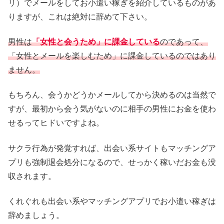
リ）でメールをしてお小遣い稼ぎを紹介しているものがあ
りますが、これは絶対に辞めて下さい。
男性は
「女性と会うため」に課金している
のであって、
「女性とメールを楽しむため」に課金しているのではあり
ません。
もちろん、会うかどうかメールしてから決めるのは当然で
すが、最初から会う気がないのに相手の男性にお金を使わ
せるってヒドいですよね。
サクラ行為が発覚すれば、出会い系サイトもマッチングア
プリも強制退会処分になるので、せっかく稼いだお金も没
収されます。
くれぐれも出会い系やマッチングアプリでお小遣い稼ぎは
辞めましょう。