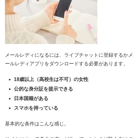
メールレディになるには、ライブチャットに登録するかメ
ールレディアプリをダウンロードする必要があります。
18歳以上（高校生は不可）の女性
公的な身分証を提示できる
日本国籍がある
スマホを持っている
基本的な条件はこんな感じ。