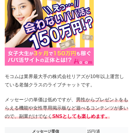
モコムは業界最大手の株式会社リアズが10年以上運営し
ている老舗クラスのライブチャットです。
メッセージの単価は低めですが、
男性からプレゼントをも
らえる機能や女性専用掲示板など遊べるコンテンツが多い
ので、副業だけでなく
SNSとしても楽しめます。
メッセージ受信
15円/通