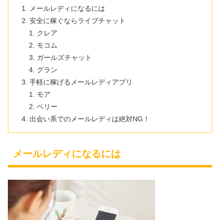
メールレディになるには
安全に稼ぐならライブチャット
クレア
モコム
ガールズチャット
グラン
手軽に稼げるメールレディアプリ
モア
ベリー
出会い系でのメールレディは絶対NG！
メールレディになるには