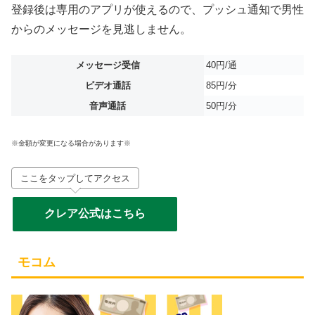
登録後は専用のアプリが使えるので、プッシュ通知で男性
からのメッセージを見逃しません。
メッセージ受信
40円/通
ビデオ通話
85円/分
音声通話
50円/分
※金額が変更になる場合があります※
ここをタップしてアクセス
クレア公式はこちら
モコム